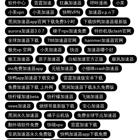
软件中心
雷霆加速
狂飙加速器
哔咔漫画
小美
小美vpn
小美加速器
快鸭VPN
加速器v.p.n下
黑洞加速器app官网下载免费3小时
下载快鸭加速器最新版
aurora加速器3.0.7
梯子npv加速免费
特价机场clash官网
全球加速器下载
788加速器官网
hammer加速器官网
极光vp 官网
小美加速器
快连
加速器哪个好
猴王加速器
原子加速器
白鲸加速官方正版
极风加速器
ins免费加速器app
元链加速器
小猫咪crash加速器
快鸭app加速器下载安卓
雷霆加速版安卓下载
免费加速器下载 上外网
黑洞加速器下载永久免费版
快柠檬加速beta
快柠檬加速器
飞驰加速器
veee加速器
烧饼哥最新版下载
安心加速器
黑洞永久加速器
橘子云机场
免费全球节点加速器
翻外墙软件免费
快喵vpv
雷霆加速下载
安易加速器永久免费版
快鸭加速器app下载免费